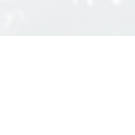
富士吉田職業訓練協会について
ABOUT
身につけよう、
知識・技能はあなたの財産です。
当施設は『職業訓練法人 富士吉田職業訓練協会』が運営
し、富士吉田を中心として富士北麓の市町村における業
界のニーズに応えるべく設立されました。