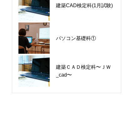
パソコン基礎科② 受付
建築CAD初級基礎講座～
建築CAD検定科(1月試験)
終了
JW_cad入門コース～
初心者のためのパソコン
初心者のためのパソコン
パソコン基礎科①
基礎
基礎
建築ＣＡＤ検定科〜ＪＷ
パソコン基礎科①
園芸 春科 ～竹垣教室～
_cad〜