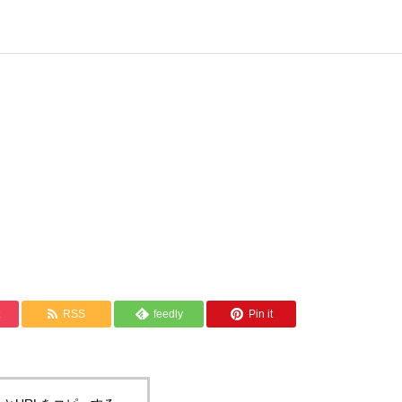
RSS
feedly
Pin it